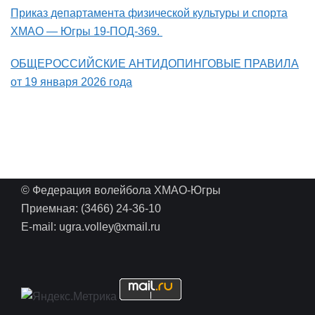
Приказ департамента физической культуры и спорта
ХМАО — Югры 19-ПОД-369.
ОБЩЕРОССИЙСКИЕ АНТИДОПИНГОВЫЕ ПРАВИЛА
от 19 января 2026 года
© Федерация волейбола ХМАО-Югры
Приемная: (3466) 24-36-10
@
E-mail: ugra.volley
xmail.ru