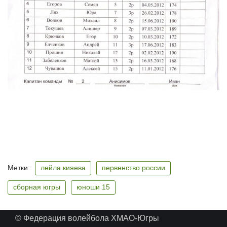
Метки:
лейла кияева
первенство россии
сборная югры
юноши 15
© Федерация волейбола ХМАО-Югры