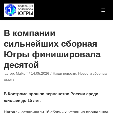
Перейти
к
содержимому
В компании
сильнейших сборная
Югры финишировала
десятой
автор:
Malkoff
14.05.2026
Наши новости
,
Новости сборных
ХМАО
В Костроме прошло первенство России среди
юношей до 15 лет.
Награды оспаривали 16 сборных, успешно прошедшие