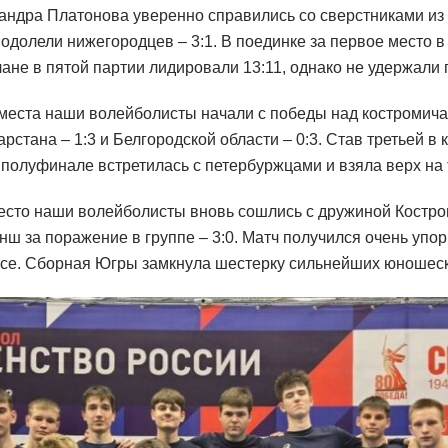
андра Платонова уверенно справились со сверстниками из 
 одолели нижегородцев – 3:1. В поединке за первое место в
не в пятой партии лидировали 13:11, однако не удержали 
 места наши волейболисты начали с победы над костромичам
рстана – 1:3 и Белгородской области – 0:3. Став третьей в 
олуфинале встретилась с петербуржцами и взяла верх на т
место наши волейболисты вновь сошлись с дружиной Костро
ш за поражение в группе – 3:0. Матч получился очень упо
се. Сборная Югры замкнула шестерку сильнейших юношеск