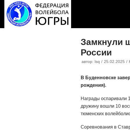
Перейти
к
содержимому
Замкнули 
России
автор:
lsq
25.02.2025
В Буденновске завер
рождения).
Награды оспаривали 1
дружину вошли 10 во
тюменских волейболис
Соревнования в Ставр