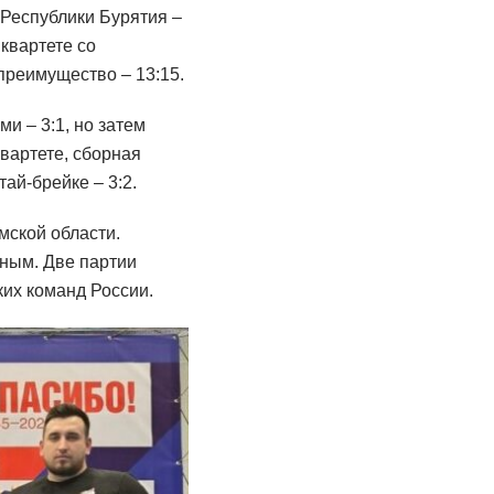
Республики Бурятия –
 квартете со
преимущество – 13:15.
и – 3:1, но затем
квартете, сборная
ай-брейке – 3:2.
мской области.
рным. Две партии
их команд России.