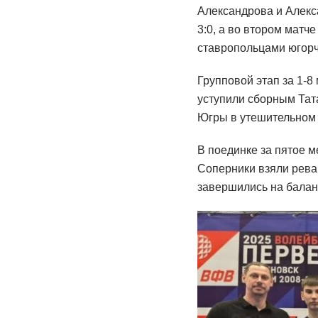
Александрова и Алекс
3:0, а во втором матче
ставропольцами югорча
Групповой этап за 1-8
уступили сборным Тата
Югры в утешительном п
В поединке за пятое 
Соперники взяли реван
завершились на балан