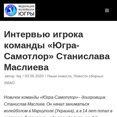
Перейти
к
содержимому
Интервью игрока
команды «Югра-
Самотлор» Станислава
Маслиева
автор:
lsq
03.06.2020
Наши новости
,
Новости сборных
ХМАО
Новичок команды «Югра-Самотлор»– доигровщик
Станислав
Маслиев
.
Он начал заниматься
волейболом в Мариуполе (Украина), а в 14 лет попал в