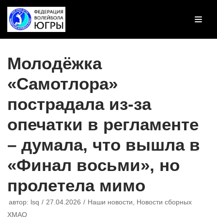
Перейти
к
содержимому
Молодёжка
«Самотлора»
пострадала из-за
опечатки в регламенте
– думала, что вышла в
«Финал восьми», но
пролетела мимо
автор:
lsq
27.04.2026
Наши новости
,
Новости сборных
ХМАО