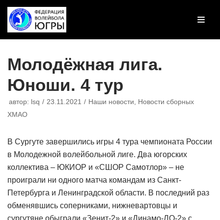
Перейти
к
содержимому
Молодёжная лига.
Юноши. 4 тур
автор:
lsq
23.11.2021
Наши новости
,
Новости сборных
ХМАО
В Сургуте завершились игры 4 тура чемпионата России
в Молодежной волейбольной лиге. Два югорских
коллектива – ЮКИОР и «СШОР Самотлор» – не
проиграли ни одного матча командам из Санкт-
Петербурга и Ленинградской области. В последний раз
обменявшись соперниками, нижневартовцы и
сургутяне обыграли «Зенит-2» и «Динамо-ЛО-2» с