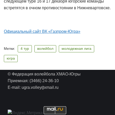
следующем туре 16 и 17 декабря югорские команды
встретятся в очном противостоянии в Нижневартовске.
Официальный сайт ВК «Газпром-Югра»
Метки:
4 тур
волейбол
молодежная лига
югра
© Федерация волейбола ХМАО-Югры
Приемная: (3466) 24-36-10
@
E-mail: ugra.volley
xmail.ru