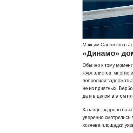
Максим Сапожков в ат
«Динамо» дом
Обычно к тому момент
журналистов, многие и
попросили задержаться
не из приятных. Вербо
да и в целом в этом п
Казанцы здорово начал
уверенно смотрелись в
хозяева площадки уяз