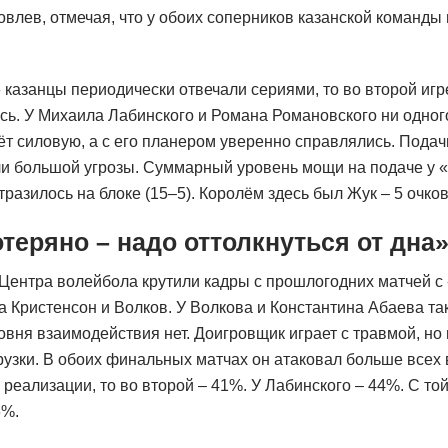
овлев, отмечая, что у обоих соперников казанской команды
 казанцы периодически отвечали сериями, то во второй игр
ась. У Михаила Лабинского и Романа Романовского ни одного
т силовую, а с его планером уверенно справлялись. Подач
ли большой угрозы. Суммарный уровень мощи на подаче у 
разилось на блоке (15–5). Королём здесь был Жук – 5 очков
отеряно – надо оттолкнуться от дна
Центра волейбола крутили кадры с прошлогодних матчей с
 Кристенсон и Волков. У Волкова и Константина Абаева так
овня взаимодействия нет. Доигровщик играет с травмой, но 
узки. В обоих финальных матчах он атаковал больше всех 
реализации, то во второй – 41%. У Лабинского – 44%. С то
6%.