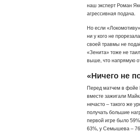
наш эксперт Роман Як
агрессивная подача.
Но если «Локомотиву»
ни у кого не прорезал
своей травмы не подаё
«Зенита» тоже не таи
выше, что напрямую от
«Ничего не п
Перед матчем в фойе 
вместе зажигали Майка
нечасто – такого же ур
получать большие нагр
первой игре было 59% 
63%, у Семышева – 7