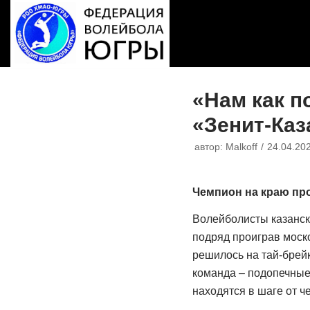
Перейти
к
содержимому
«Нам как п
«Зенит-Каз
автор:
Malkoff
24.04.20
Чемпион на краю про
Волейболисты казанск
подряд проиграв моск
решилось на тай-брейк
команда – подопечные
находятся в шаге от ч