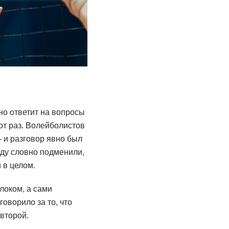
но ответит на вопросы
от раз. Волейболистов
 и разговор явно был
нду словно подменили,
 в целом.
локом, а сами
оворило за то, что
второй.