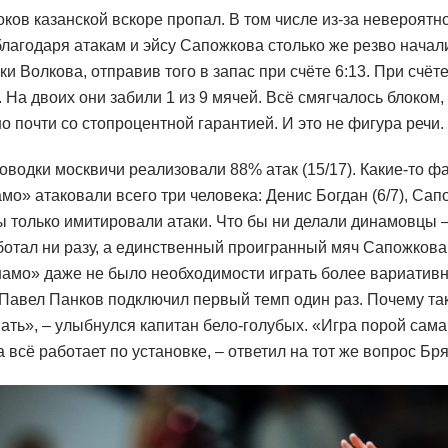
оков казанской вскоре пропал. В том числе из-за невероят
лагодаря атакам и эйсу Сапожкова столько же резво начали
и Волкова, отправив того в запас при счёте 6:13. При счёте
На двоих они забили 1 из 9 мячей. Всё смягчалось блоком
о почти со стопроцентной гарантией. И это не фигура речи.
водки москвичи реализовали 88% атак (15/17). Какие-то ф
мо» атаковали всего три человека: Денис Богдан (6/7), Сапо
 только имитировали атаки. Что бы ни делали динамовцы –
ботал ни разу, а единственный проигранный мяч Сапожкова 
намо» даже не было необходимости играть более вариативно
авел Панков подключил первый темп один раз. Почему та
ать», – улыбнулся капитан бело-голубых. «Игра порой сама 
 всё работает по установке, – ответил на тот же вопрос Бр