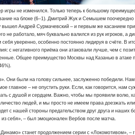
ер игры не изменился. Только теперь к большому преимущес
ание на блоке (6–1). Дмитрий Жук и Семышем поочередно 
ку вышел Андрей Сурмачевский – и первым же касанием пр
чего не работало, мяч буквально валился из рук игроков, а 
 себя уверенно, особенно постоянно лидируя в счёте. В ит
ия: с негативного приёма они атаковали лучше, чем с позит
енные. Общее преимущество Москвы над Казанью в атаке 
46%).
. Они были на голову сильнее, заслуженно победили.
Нам
мое главное – не опустить руки.
Если, как говорится, нам с
ать с душой и сердцем. Важно, чтобы мы проявили волю, ха
личество людей, и мы просто не имеем права доезжать или
удет с нашей стороны предательством друг друга и наших 
 из себя», – был эмоционален Вербов после матча.
«Динамо» станет продолжением серии с «Локомотивом», – 