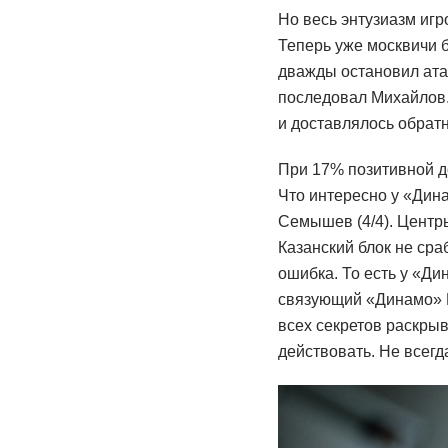
Но весь энтузиазм игр
Теперь уже москвичи б
дважды остановил атак
последовал Михайлов. 
и доставлялось обратн
При 17% позитивной до
Что интересно у «Дина
Семышев (4/4). Центры
Казанский блок не сра
ошибка. То есть у «Ди
связующий «Динамо» П
всех секретов раскрыв
действовать. Не всегда