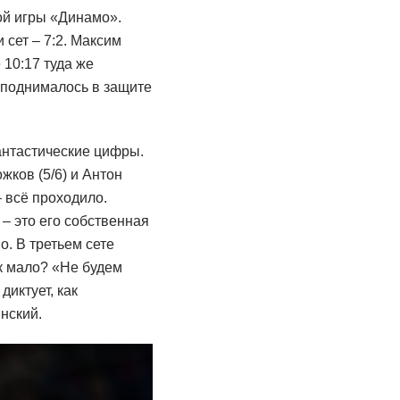
ной игры «Динамо».
 сет – 7:2. Максим
 10:17 туда же
, поднималось в защите
антастические цифры.
жков (5/6) и Антон
 всё проходило.
– это его собственная
. В третьем сете
к мало? «Не будем
диктует, как
янский.