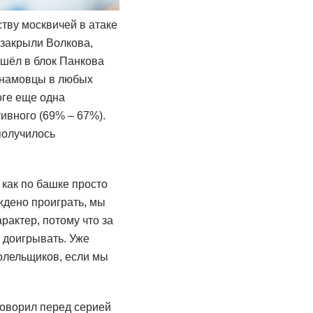
тву москвичей в атаке
закрыли Волкова,
ишёл в блок Панкова
динамовцы в любых
оге еще одна
ивного (69% – 67%).
получилось
как по башке просто
уждено проиграть, мы
рактер, потому что за
 доигрывать. Уже
болельщиков, если мы
говорил перед серией