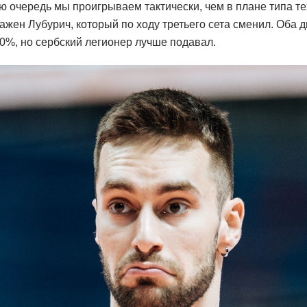
ю очередь мы проигрываем тактически, чем в плане типа те
ажен Лубурич, который по ходу третьего сета сменил. Оба
0%, но сербский легионер лучше подавал.