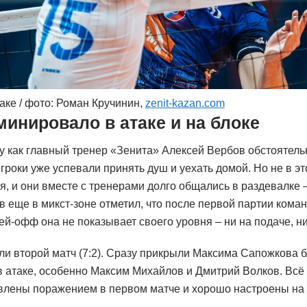
аке / фото: Роман Кручинин,
zenit-kazan.com
инировало в атаке и на блоке
у как главный тренер «Зенита» Алексей Вербов обстоятель
гроки уже успевали принять душ и уехать домой. Но не в эт
, и они вместе с тренерами долго общались в раздевалке –
в еще в микст-зоне отметил, что после первой партии кома
лей-офф она не показывает своего уровня – ни на подаче, ни
и второй матч (7:2). Сразу прикрыли Максима Сапожкова б
 атаке, особенно Максим Михайлов и Дмитрий Волков. Всё г
влены поражением в первом матче и хорошо настроены на 