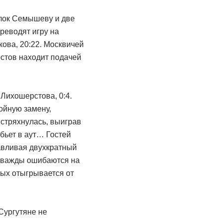
блок Семышеву и две
реводят игру на
кова, 20:22. Москвичей
стов находит подачей
Лихошерстова, 0:4.
ойную замену,
встряхнулась, выиграв
бьет в аут… Гостей
навливая двухкратный
 дважды ошибаются на
ных отыгрывается от
Сургутяне не