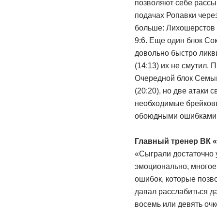
позволяют себе рассып
подачах Ропавки чере
больше: Лихошерстов о
9:6. Еще один блок Со
довольно быстро ликв
(14:13) их не смутил.
Очередной блок Семыш
(20:20), но две атаки
необходимые брейковые
обоюдными ошибками н
Главный тренер ВК 
«Сыграли достаточно у
эмоционально, многое
ошибок, которые позв
давал расслабиться да
восемь или девять очк