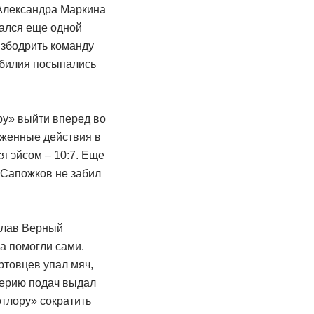
 Александра Маркина
вался еще одной
взбодрить команду
зобилия посыпались
ру» выйти вперед во
рженные действия в
я эйсом – 10:7. Еще
. Сапожков не забил
слав Верный
а помогли сами.
ртовцев упал мяч,
 серию подач выдал
тлору» сократить