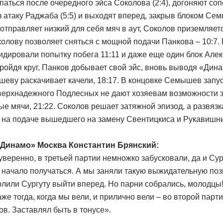
аться после очередного эйса Соколова (2:4), догоняют со
з атаку Раджаба (5:5) и выходят вперед, закрыв блоком Се
тправляет низкий для себя мяч в аут, Соколов приземляетс
колову позволяет сняться с мощной подачи Панкова – 10:7. 
идировали попытку побега 11:11 и даже еще один блок Але
 Пройдя круг, Панков добывает свой эйс, вновь выводя «Дина
еву раскачивает качели, 18:17. В концовке Семышев запуск
 сверхнадежного Подлесных не дают хозяевам возможности 
 мячи, 21:22. Соколов решает затяжной эпизод, а развязк
а подаче вышедшего на замену Свентицкиса и Рукавишник
«Динамо» Москва Константин Брянский:
веренно, в третьей партии немножко забусковали, да и Су
 начало получаться. А мы заняли такую выжидательную по
олили Сургуту выйти вперед. Но парни собрались, молодцы!
же тогда, когда мы вели, и прилично вели – во второй парти
ов. Заставлял быть в тонусе».