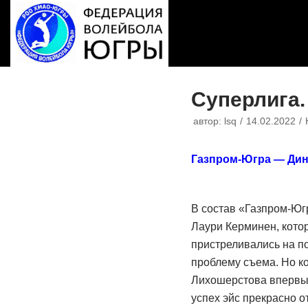
Перейти
к
содержимому
Суперлига.
автор:
lsq
14.02.2022
Газпром-Югра — Динам
В состав «Газпром-Югр
Лаури Керминен, кото
пристреливались на п
проблему съема. Но к
Лихошерстова впервые
успех эйс прекрасно 