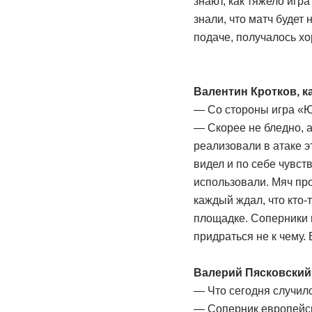
знают, как тяжело игр
знали, что матч будет
подаче, получалось хо
Валентин Кротков, 
— Со стороны игра «Ю
— Скорее не бледно, а
реализовали в атаке э
видел и по себе чувст
использовали. Мяч про
каждый ждал, что кто-т
площадке. Соперники 
придраться не к чему.
Валерий Пясковский
— Что сегодня случил
— Соперник европейск