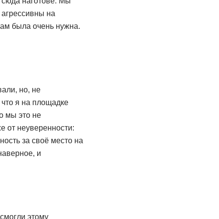
и сюда наготове. Мы
и агрессивны на
нам была очень нужна.
али, но, не
 что я на площадке
о мы это не
е от неуверенности:
ность за своё место на
наверное, и
 смогли этому