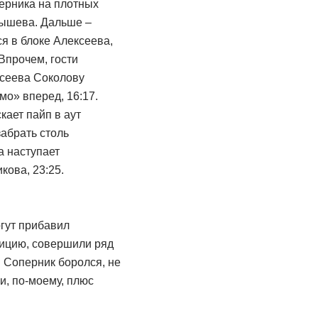
перника на плотных
мышева. Дальше –
я в блоке Алексеева,
Впрочем, гости
ксеева Соколову
мо» вперед, 16:17.
ает пайп в аут
забрать столь
а наступает
ова, 23:25.
ргут прибавил
зицию, совершили ряд
 Соперник боролся, не
и, по-моему, плюс