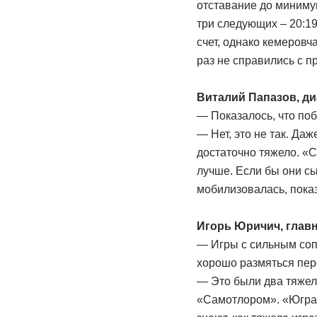
отставание до минимум
три следующих – 20:1
счет, однако кемеров
раз не справились с 
Виталий Папазов, д
— Показалось, что поб
— Нет, это не так. Даж
достаточно тяжело. «С
лучше. Если бы они с
мобилизовалась, пока
Игорь Юричич, глав
— Игры с сильным соп
хорошо размяться пер
— Это были два тяжелы
«Самотлором». «Югра-С