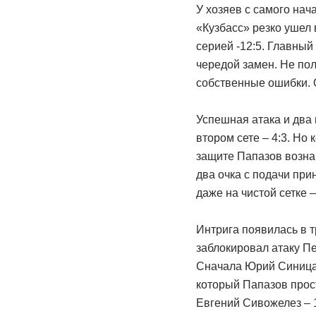
У хозяев с самого на
«Кузбасс» резко ушел
серией -12:5. Главны
чередой замен. Не пол
собственные ошибки. 
Успешная атака и два
втором сете – 4:3. Но
защите Папазов вознаг
два очка с подачи при
даже на чистой сетке –
Интрига появилась в 
заблокировал атаку Пе
Сначала Юрий Синица 
который Папазов прост
Евгений Сивожелез – 