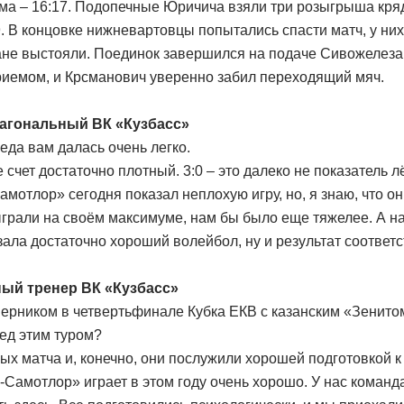
а – 16:17. Подопечные Юричича взяли три розыгрыша кряду
9. В концовке нижневартовцы попытались спасти матч, у ни
чане выстояли. Поединок завершился на подаче Сивожелеза
приемом, и Крсманович уверенно забил переходящий мяч.
иагональный ВК «Кузбасс»
еда вам далась очень легко.
е счет достаточно плотный. 3:0 – это далеко не показатель 
амотлор» сегодня показал неплохую игру, но, я знаю, что о
ыграли на своём максимуме, нам бы было еще тяжелее. А н
зала достаточно хороший волейбол, ну и результат соотве
ный тренер ВК «Кузбасс»
ерником в четвертьфинале Кубка ЕКВ с казанским «Зенито
ед этим туром?
х матча и, конечно, они послужили хорошей подготовкой к 
амотлор» играет в этом году очень хорошо. У нас команда