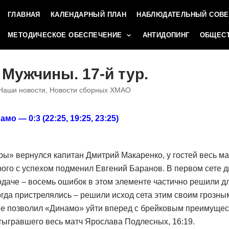
ГЛАВНАЯ
КАЛЕНДАРНЫЙ ПЛАН
НАБЛЮДАТЕЛЬНЫЙ СОВЕ
МЕТОДИЧЕСКОЕ ОБЕСПЕЧЕНИЕ
АНТИДОПИНГ
ОБЩЕСТ
 Мужчины. 17-й тур.
Наши новости
,
Новости сборных ХМАО
о — 0:3 (22:25, 19:25, 23:25)
ы» вернулся капитан Дмитрий Макаренко, у гостей весь ма
рого с успехом подменил Евгений Баранов. В первом сете
одаче – восемь ошибок в этом элементе частично решили 
огда пристрелялись – решили исход сета этим своим грозны
 позволил «Динамо» уйти вперед с брейковым преимущест
отыгравшего весь матч Ярослава Подлесных, 16:19.