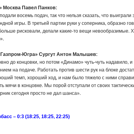
» Москва Павел Панков:
одали восемь подач, так что нельзя сказать, что выиграли з
ндной игры. В третьей партии руки у соперника, образно го
 больше рисковали, делали какие-то вещи невообразимые. 
».
«Газпром-Югра» Сургут Антон Малышев:
вно до концовки, но потом «Динамо» чуть-чуть надавило, и
нием на подаче. Работать против шести рук на блоке доста
ший темп, хороший ход, и нам было тяжело с ними справит
ь мячи в концовке. Мы порой отступали от своих тактически
ерник сегодня просто не дал шанса».
сс – 0:3 (18:25, 18:25, 22:25)