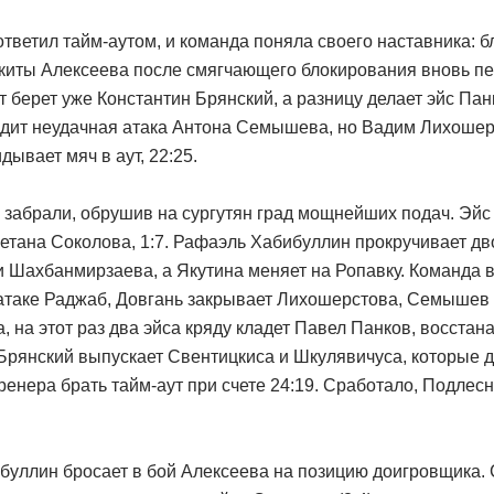
тветил тайм-аутом, и команда поняла своего наставника: 
киты Алексеева после смягчающего блокирования вновь пе
ут берет уже Константин Брянский, а разницу делает эйс Пан
одит неудачная атака Антона Семышева, но Вадим Лихошер
дывает мяч в аут, 22:25.
забрали, обрушив на сургутян град мощнейших подач. Эйс 
етана Соколова, 1:7. Рафаэль Хабибуллин прокручивает дв
и Шахбанмирзаева, а Якутина меняет на Ропавку. Команда 
 атаке Раджаб, Довгань закрывает Лихошерстова, Семышев 
, на этот раз два эйса кряду кладет Павел Панков, восста
. Брянский выпускает Свентицкиса и Шкулявичуса, которые
тренера брать тайм-аут при счете 24:19. Сработало, Подлес
буллин бросает в бой Алексеева на позицию доигровщика. 