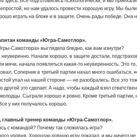
ать здесь. Все подготовились психологически, и мы приехал
 непростой, но нам удалось провести хорошую игру. Мы был
рошо играть на блоке и в защите. Очень рады победе. Она 
капитан команды «Югра-Самотлор».
гры-Самотлора» выглядела бледно, как вам изнутри?
 неуверенно. Начали хорошо, в защите достали, подстрахов
ти мячи, начала появляться какая-то неуверенность. Это то,
вовал. Соперник в третьей партии начал много ошибаться, н
стой упал на нашей стороне — не разобрались. Все это тож
о другой это сделает. А надо, чтобы каждый взял ответствен
молодцы. Сыграли хорошо и ровно. Кроме третьей партии, 
 Все у них получалось хорошо.
, главный тренер команды «Югра-Самотлор».
ось с командой? Почему так сложилась игра?
ого уровня. Хорошую ровную игру показал, и мы ничего не