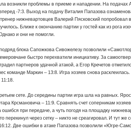
чала возникли проблемы в приеме и нападении. На подачах
 вперед -7:3. Выход на подачу Виталия Папазова ознамено
й тренер нижневартовцев Валерий Пясковский попробовал 
училось. Ближе к окончанию партии у гостей как из рога и
Однако и они не помогли.
 подряд блока Сапожкова Сивожелезу позволили «Самотло
 кемеровчане быстро перехватили инициативу. За самоотве
радил партнеров удачной атакой, а Егор Кречетов отметилс
нес команде Маркин – 13:8. Игра хозяев снова расклеилась
 11:18.
третьем сете. До середины партии игра шла на равных. Яро
тара Крсмановича – 11:9. Сравнять счет соперникам хозяев
ошибся при передаче, а чуть погодя на площадку нижнева
о перекинул через сетку – никто не среагировал. И тут же
16:12. Две ошибки в атаке Папазова позволили «Югре-Само