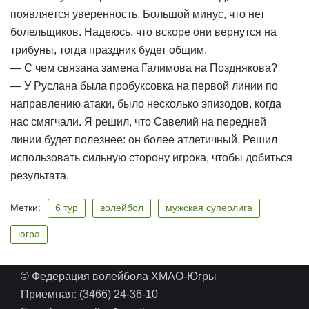
появляется уверенность. Большой минус, что нет
болельщиков. Надеюсь, что вскоре они вернутся на
трибуны, тогда праздник будет общим.
— С чем связана замена Галимова на Позднякова?
— У Руслана была пробуксовка на первой линии по
направлению атаки, было несколько эпизодов, когда
нас смягчали. Я решил, что Савелий на передней
линии будет полезнее: он более атлетичный. Решил
использовать сильную сторону игрока, чтобы добиться
результата.
Метки:
6 тур
волейбол
мужская суперлига
югра
© Федерация волейбола ХМАО-Югры
Приемная: (3466) 24-36-10