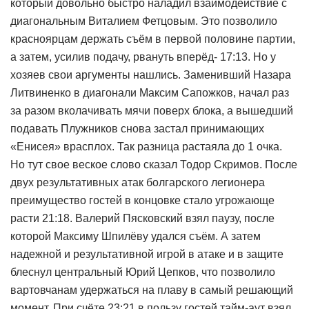
который довольно быстро наладил взаимодействие с
диагональным Виталием Фетцовым. Это позволило
красноярцам держать съём в первой половине партии,
а затем, усилив подачу, рвануть вперёд- 17:13. Но у
хозяев свои аргументы нашлись. Заменивший Назара
Литвиненко в диагонали Максим Сапожков, начал раз
за разом вколачивать мячи поверх блока, а вышедший
подавать Плужников снова застал принимающих
«Енисея» врасплох. Так разница растаяла до 1 очка.
Но тут свое веское слово сказал Тодор Скримов. После
двух результативных атак болгарского легионера
преимущество гостей в концовке стало угрожающе
расти 21:18. Валерий Пясковский взял паузу, после
которой Максиму Шпилёву удался съём. А затем
надежной и результативной игрой в атаке и в защите
блеснул центральный Юрий Цепков, что позволило
вартовчанам удержаться на плаву в самый решающий
момент. При счёте 23:21 в пользу гостей тайм-аут взял