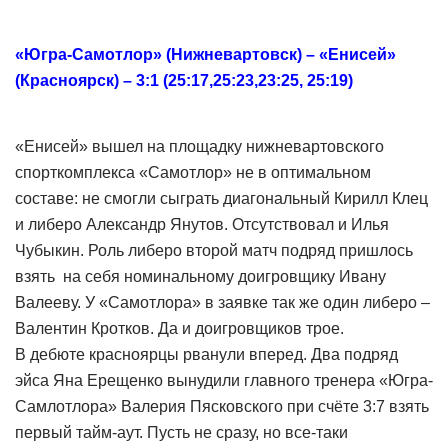
«Югра-Самотлор» (Нижневартовск) – «Енисей»
(Красноярск) – 3:1 (25:17,25:23,23:25, 25:19)
«Енисей» вышел на площадку нижневартовского
спорткомплекса «Самотлор» не в оптимальном
составе: не смогли сыграть диагональный Кирилл Клец
и либеро Александр Янутов. Отсутствовал и Илья
Чубыкин. Роль либеро второй матч подряд пришлось
взять на себя номинальному доигровщику Ивану
Валееву. У «Самотлора» в заявке так же один либеро –
Валентин Кротков. Да и доигровщиков трое.
В дебюте красноярцы рванули вперед. Два подряд
эйса Яна Ерещенко вынудили главного тренера «Югра-
Самлотлора» Валерия Пясковского при счёте 3:7 взять
первый тайм-аут. Пусть не сразу, но все-таки