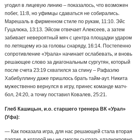
угодил в лицевую линию – показалось, что возможен
побег, 11:8, но уфимцы сдаваться не собирались.
Марешаль в фирменном стиле по рукам, 11:10. Эйс
Гуцалюка, 13:13. Эйсом отвечает Алексеев, а затем
забивает невероятный мяч с центра площадки ударом
по летящему из-за головы снаряду, 16:14. Постепенно
сопротивление «Урала» начинает ослабевать, и вновь
решающее слово за диагональным сургутян, который
после счета 23:19 схватился за спину – Рафаэлю
Хабибуллину даже пришлось брать тайм-аут. Никита
мужественно вернулся в игру, принес команде матч-
бол, 24:20, а точку поставил Ковалев, 25:21.
Глеб Кашицын, и.о. старшего тренера ВК «Урал»
(Уфа):
— Как показала игра, для нас решающей стала вторая
партия, в которой мы не смогли сыграть хладнокровно.