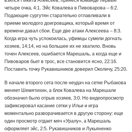
взялся Никита Алексеев, принеся команде первые
четыре очка, 4:1. Эйс Ковалева в Пивоварова – 6:2.
Подающие сургутян старательно отлавливали в
приеме молодого доигровщика, который время от
времени давал сбои. Еще две атаки Алексеева – 8:3.
Когда игра чуть успокоилась, уфимцы сумели догнать
хозяев, 14:14, но на большее их не хватило. Вновь
точен Алексеев, ошибается Марешаль, а когда еще и
Пивоваров бьет в трос, все становится ясно, 22:16.
Поставить точку Рукавишников доверил Околичу, 25:20.
В начале второго сета после неудач на сетке Рыбакова
меняет Шемятихин, а блок Ковалева на Марешале
обозначил было отрыв хозяев, 3:0. Но видеопросмотр
зафиксировал касание сетки у Ильи и игра
моментально разворачивается в другую сторону: еще
один просмотр отдает мяч «Уралу», а Марешаль
оформляет эйс, 2:5. Рукавишников и Лукьяненко