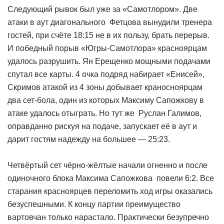
Следующий рывок был уже за «Самотлором». Две
атаки в аут диагонального Фетцова вынудили тренера
гостей, при счёте 18:15 не в их пользу, брать перерыв.
И победный порыв «Югры-Самотлора» красноярцам
удалось разрушить. Ян Ерещенко мощными подачами
спутал все карты. 4 очка подряд набирает «Енисей»,
Скримов атакой из 4 зоны добывает краносноярцам
два сет-бола, один из которых Максиму Сапожкову в
атаке удалось отыграть. Но тут же Руслан Галимов,
оправданно рискуя на подаче, запускает её в аут и
дарит гостям надежду на большее — 25:23.
Четвёртый сет чёрно-жёлтые начали огненно и после
одиночного блока Максима Сапожкова повели 6:2. Все
старания красноярцев переломить ход игры оказались
безуспешными. К концу партии преимущество
вартовчан только нарастало. Практически безупречно