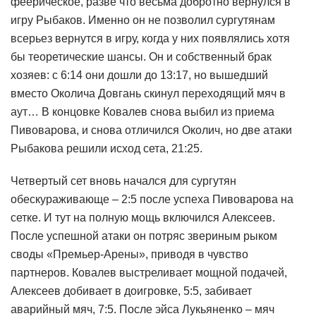
феерическое, разве что весьма добротно вернулся в
игру Рыбаков. Именно он не позволил сургутянам
всерьез вернутся в игру, когда у них появлялись хотя
бы теоретические шансы. Он и собственный брак
хозяев: с 6:14 они дошли до 13:17, но вышедший
вместо Околича Довгань скинул переходящий мяч в
аут… В концовке Ковалев снова выбил из приема
Пивоварова, и снова отличился Околич, но две атаки
Рыбакова решили исход сета, 21:25.
Четвертый сет вновь начался для сургутян
обескураживающе – 2:5 после успеха Пивоварова на
сетке. И тут на полную мощь включился Алексеев.
После успешной атаки он потряс звериным рыком
своды «Премьер-Арены», приводя в чувство
партнеров. Ковалев выстреливает мощной подачей,
Алексеев добивает в доигровке, 5:5, забивает
аварийный мяч, 7:5. После эйса Лукьяненко – мяч