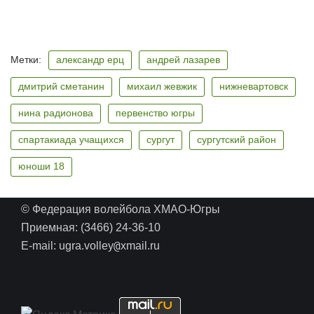
Метки:
александр ерц
андрей лазарев
дмитрий сметанин
михаил жевжик
нижневартовск
нина радионова
первенство югры
спартакиада учащихся
сургут
сургутский район
юноши 18
© Федерация волейбола ХМАО-Югры
Приемная: (3466) 24-36-10
@
E-mail: ugra.volley
xmail.ru