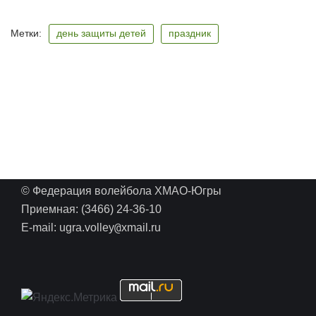
Метки:
день защиты детей
праздник
© Федерация волейбола ХМАО-Югры
Приемная: (3466) 24-36-10
@
E-mail: ugra.volley
xmail.ru