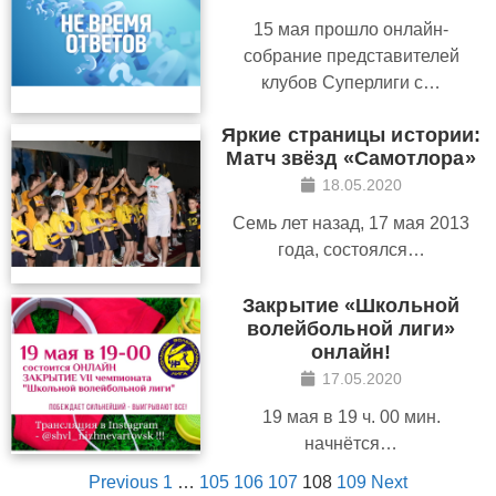
15 мая прошло онлайн-
собрание представителей
клубов Суперлиги с…
Яркие страницы истории:
Матч звёзд «Самотлора»
18.05.2020
Семь лет назад, 17 мая 2013
года, состоялся…
Закрытие «Школьной
волейбольной лиги»
онлайн!
17.05.2020
19 мая в 19 ч. 00 мин.
начнётся…
Previous
1
…
105
106
107
108
109
Next