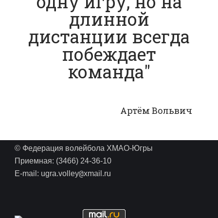
одну игру, но на
длинной
дистанции всегда
побеждает
команда"
Артём Вольвич
© Федерация волейбола ХМАО-Югры
Приемная: (3466) 24-36-10
@
E-mail: ugra.volley
xmail.ru