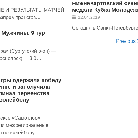
Нижневартовский «Унив
медали Кубка Молодеж
Е И РЕЗУЛЬТАТЫ МАТЧЕЙ
азпром трансгаз…
22.04.2019
Сегодня в Санкт-Петербург
 Мужчины. 9 тур
Previous
а» (Сургутский р-он) —
асноярск) — 3:0…
гры одержала победу
уппе и заполучила
финал первенства
 волейболу
лексе «Самотлор»
ли межрегиональные
я по волейболу…