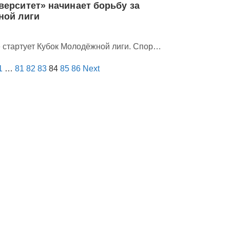
ерситет» начинает борьбу за
ной лиги
е стартует Кубок Молодёжной лиги. Спор…
1
…
81
82
83
84
85
86
Next