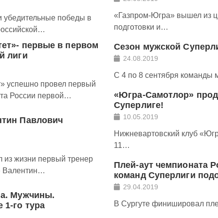
«Газпром-Югра» вышел из 
и убедительные победы в
подготовки и…
российской…
тет»- первые в первом
Сезон мужской Суперли
й лиги
24.08.2019
С 4 по 8 сентября команды
т» успешно провел первый
«Югра-Самотлор» прод
ата России первой…
Суперлиге!
10.05.2019
нтин Павлович
Нижневартовский клуб «Югр
11…
 из жизни первый тренер
Плей-аут чемпионата Р
» Валентин…
команд Суперлиги подо
29.04.2019
га. Мужчины.
В Сургуте финишировал пле
 1-го тура