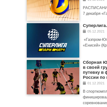
РАСПИСАНИ
7 декабря «Г
Суперлига.
05.12.2021
«Газпром-Югр
«Енисей» (Кр
Сборная Ю
в своей гр
путевку в 
России по
01.12.2021
В спорткомп
финиширова
соревновани