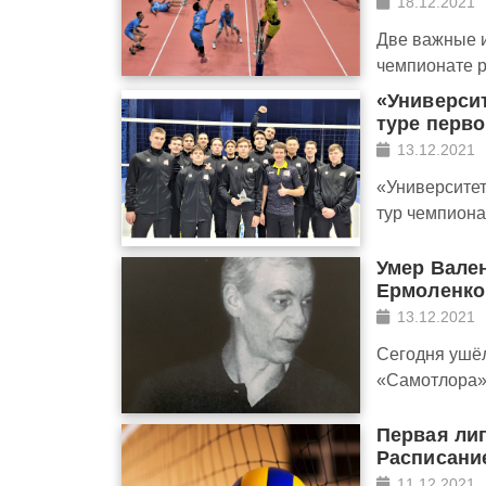
18.12.2021
Две важные 
чемпионате 
«Универси
туре перво
13.12.2021
«Университе
тур чемпион
Умер Вале
Ермоленко
13.12.2021
Сегодня ушёл
«Самотлора
Первая ли
Расписание
11.12.2021