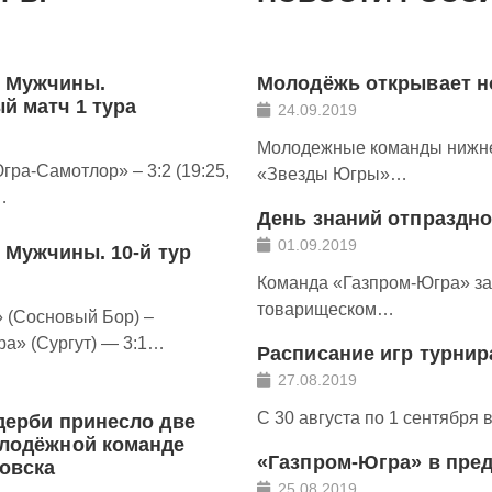
. Мужчины.
Молодёжь открывает н
й матч 1 тура
24.09.2019
Молодежные команды нижнев
гра-Самотлор» – 3:2 (19:25,
«Звезды Югры»…
…
День знаний отпраздно
01.09.2019
 Мужчины. 10-й тур
Команда «Газпром-Югра» за
товарищеском…
 (Сосновый Бор) –
а» (Сургут) — 3:1…
Расписание игр турнир
27.08.2019
С 30 августа по 1 сентября
дерби принесло две
лодёжной команде
«Газпром-Югра» в пред
овска
25.08.2019