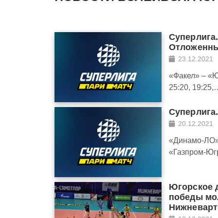
Суперлига
Отложенны
23.12.2021
«Факел» – «Ю
25:20, 19:25,
Суперлига.
20.12.2021
«Динамо-ЛО»
«Газпром-Югр
Югорское 
победы мо
Нижневарт