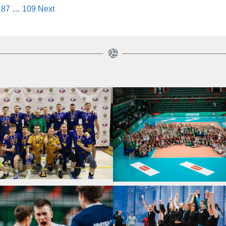
87
…
109
Next