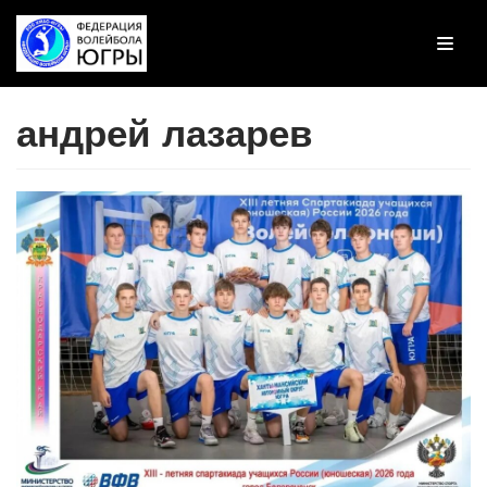
Перейти
к
содержимому
андрей лазарев