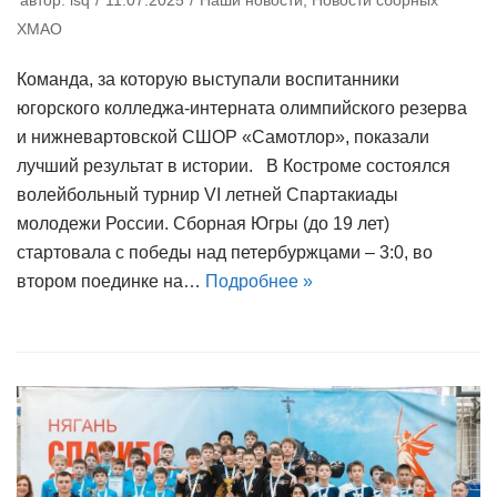
автор:
lsq
11.07.2025
Наши новости
,
Новости сборных
ХМАО
Команда, за которую выступали воспитанники
югорского колледжа-интерната олимпийского резерва
и нижневартовской СШОР «Самотлор», показали
лучший результат в истории. В Костроме состоялся
волейбольный турнир VI летней Спартакиады
молодежи России. Сборная Югры (до 19 лет)
стартовала с победы над петербуржцами – 3:0, во
втором поединке на…
Подробнее »