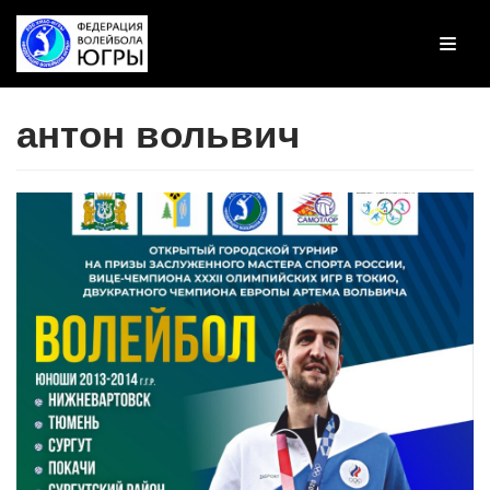
Перейти
к
содержимому
антон вольвич