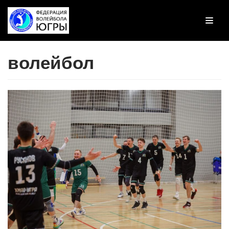
Перейти
к
содержимому
волейбол