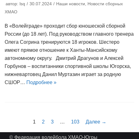
автор:
lsq
30.07.2024
Наши новости
,
Новости сборных
ХМАО
В «Волейграде» проходит сбор юношеской сборной
России (до 18 лет). Под руководством главного тренера
Олега Согрина тренируются 18 игроков. Шестеро
имеют прямое отношение к Ханты-Мансийскому
автономному округу. Дмитрий Драгунов и Алексей
Горбунов – воспитанники спортивной школы Югорска,
нижневартовец Данил Муртазин играет за родную
СШОР…
Подробнее »
1
2
3
…
103
Далее →
© Федерация волейбола ХМАО-Югры