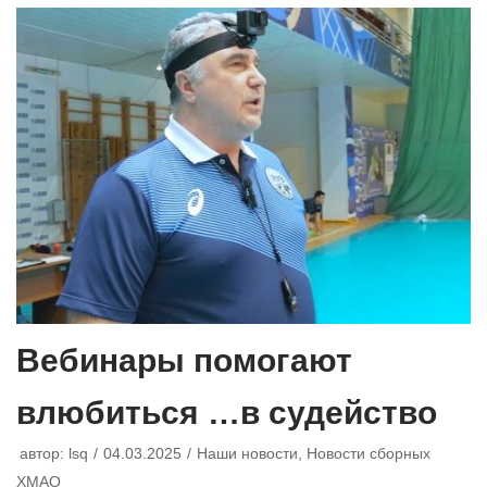
Вебинары помогают
влюбиться …в судейство
автор:
lsq
04.03.2025
Наши новости
,
Новости сборных
ХМАО