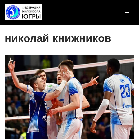
Перейти
к
содержимому
николай книжников