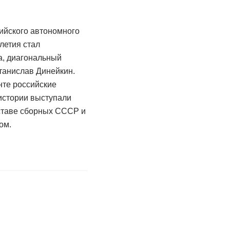
йского автономного
летия стал
а, диагональный
танислав Динейкин.
нте российские
истории выступали
оставе сборных СССР и
ром.