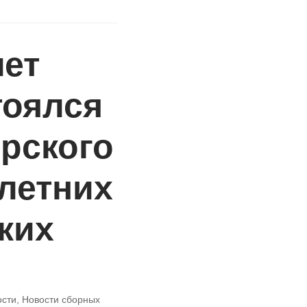
лет
тоялся
рского
 летних
ких
ости
,
Новости сборных