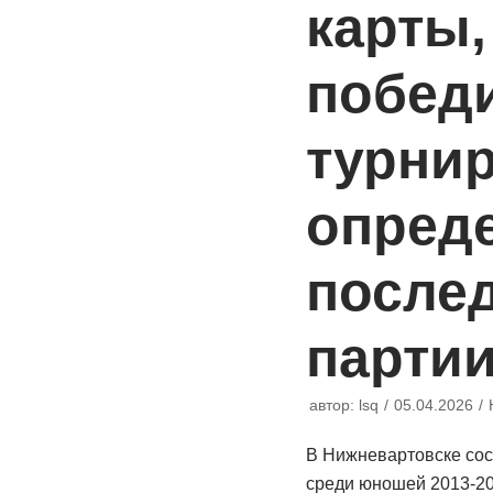
карты,
побед
турни
опред
после
парти
автор:
lsq
05.04.2026
В Нижневартовске сос
среди юношей 2013-20