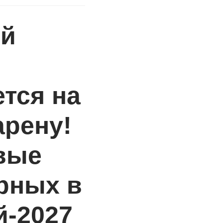
ий
тся на
рену!
вые
рных в
й-2027