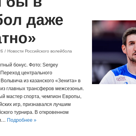
 бы в
бол даже
атно»
26
Новости Российского волейбола
тный бонус. Фото: Sergey
e Переход центрального
Вольвича из казанского «Зенита» в
 из главных трансферов межсезонья.
й мастер спорта, чемпион Европы,
ских игр, признавался лучшим
кого турнира. В откровенном
ал…
Подробнее »