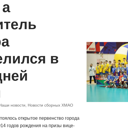
 а
итель
ра
елился в
дней
и
Наши новости
,
Новости сборных ХМАО
тоялось открытое первенство города
14 годов рождения на призы вице-