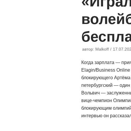
«Играл
волей
беспл
автор:
Malkoff
17.07.20
Когда зарплата — прия
Elagin/Business Onlin
блокирующего Артёма 
петербургский — один
Вольвич — заслуженны
вице-чемпион Олимпий
блокирующим олимпийс
интервью он рассказ