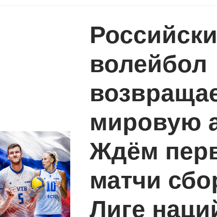
Российск
волейбол
возвращае
мировую а
Ждём пер
матчи сбо
Лиге наци