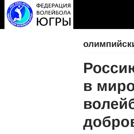
Перейти
к
содержимому
олимпийск
Росси
в мир
волейб
добро