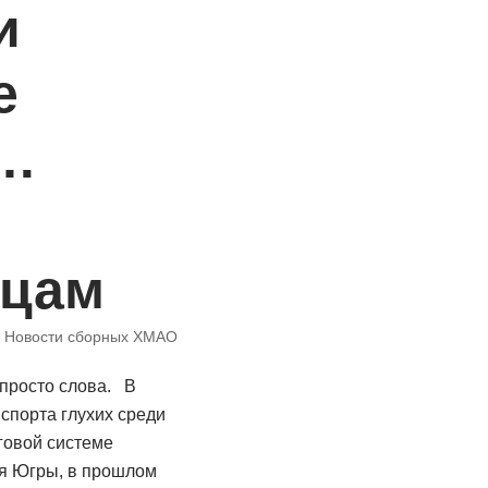
и
е
 …
жцам
,
Новости сборных ХМАО
 просто слова. В
спорта глухих среди
уговой системе
я Югры, в прошлом