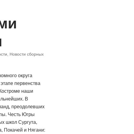
ми
и
ости
,
Новости сборных
омного округа
этапе первенства
 Костроме наши
ильнейших. В
манд, преодолевших
пы. Честь Югры
х школ Сургута,
, Покачей и Нягани: