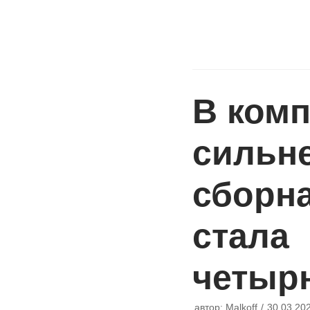
В ком
сильн
сборн
стала
четыр
автор:
Malkoff
30.03.20