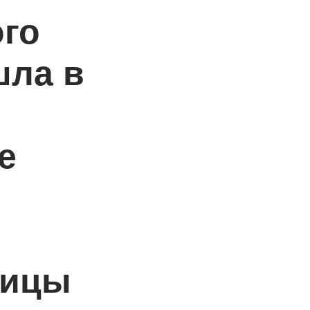
го
шла в
е
ницы