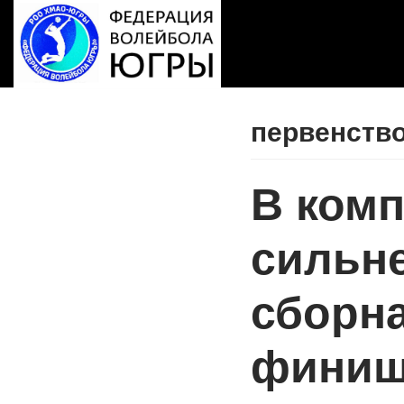
Перейти
к
содержимому
первенство
В ком
сильн
сборн
финиш