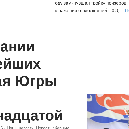
году замкнувшая тройку призеров, 
поражения от москвичей – 0:3,…
П
пании
ейших
ая Югры
надцатой
26
Наши новости
,
Новости сборных