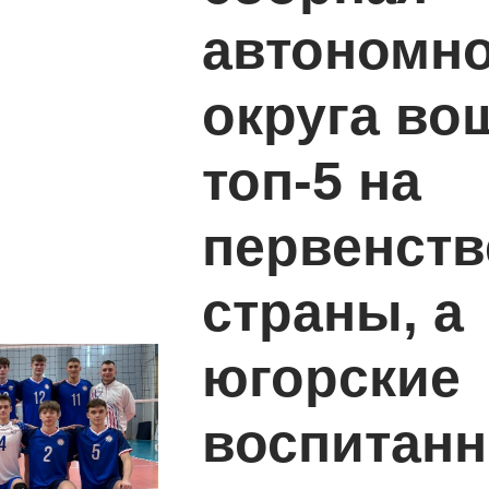
автономно
округа во
топ-5 на
первенств
страны, а
югорские
воспитан