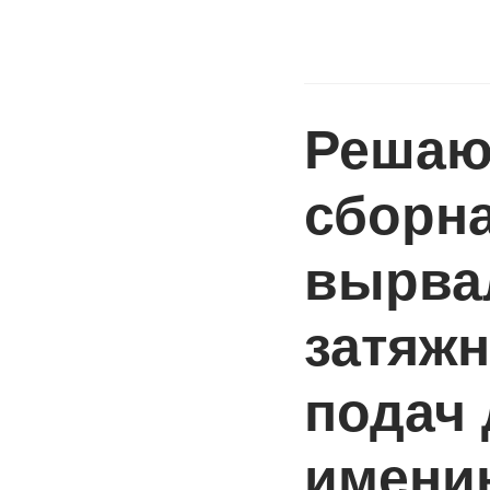
Решаю
сборн
вырва
затяж
подач 
имени