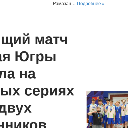
Рамазан…
Подробнее »
щий матч
ая Югры
ла на
ных сериях
двух
нников