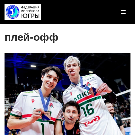
Перейти
к
содержимому
плей-офф