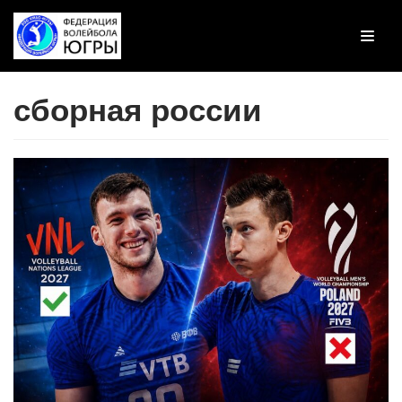
Перейти
к
содержимому
сборная россии