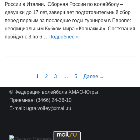
России в Италии. Сборная России по волейболу –
девушки до 17 лет, завершает подготовительный сбор
перед первым за последние годы турниром в Европе:
неофициальным Кубком мира «Корнаккья». Состязания
пройдут с 3 по 6…
Подробнее »
1
2
3
…
5
Далее →
© Федерация волейбола ХМАО-Югры
Приемная: (3466) 24-36-10
@
E-mail: ugra.volley
xmail.ru