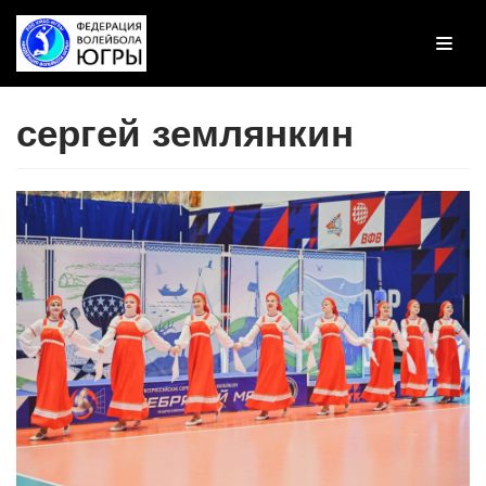
Перейти
к
содержимому
сергей землянкин