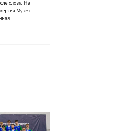
сле слова На
 версия Музея
анная