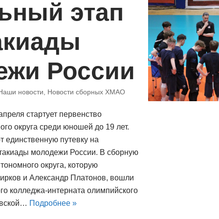
ьный этап
акиады
ежи России
Наши новости
,
Новости сборных ХМАО
апреля стартует первенство
го округа среди юношей до 19 лет.
т единственную путевку на
такиады молодежи России. В сборную
тономного округа, которую
ирков и Александр Платонов, вошли
го колледжа-интерната олимпийского
овской…
Подробнее »