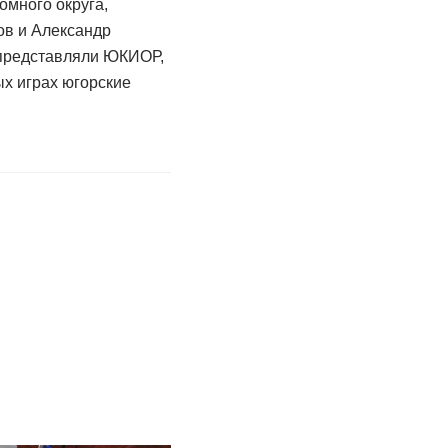
омного округа,
ов и Александр
 представляли ЮКИОР,
х играх югорские