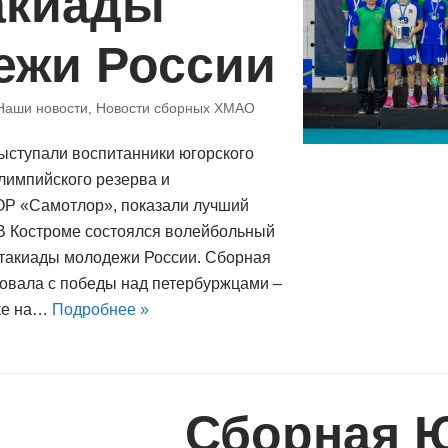
акиады
ежи России
Наши новости
,
Новости сборных ХМАО
выступали воспитанники югорского
лимпийского резерва и
Р «Самотлор», показали лучший
 В Костроме состоялся волейбольный
ртакиады молодежи России. Сборная
товала с победы над петербуржцами –
нке на…
Подробнее »
Сборная 