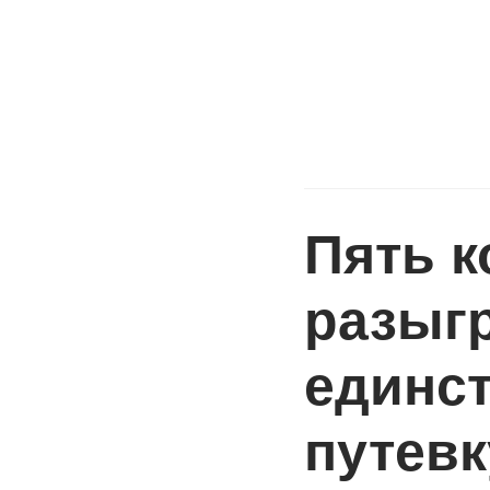
Пять 
разыг
единс
путевк