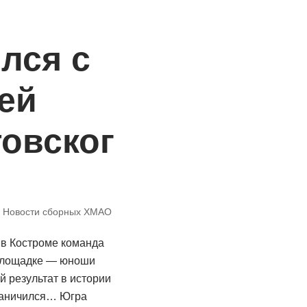
лся с
ей
овског
,
Новости сборных ХМАО
в Костроме команда
площадке — юноши
й результат в истории
граничился… Югра