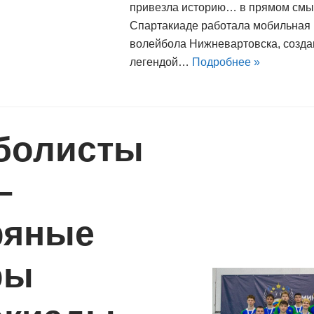
привезла историю… в прямом смы
Спартакиаде работала мобильная
волейбола Нижневартовска, созд
легендой…
Подробнее »
болисты
–
ряные
ры