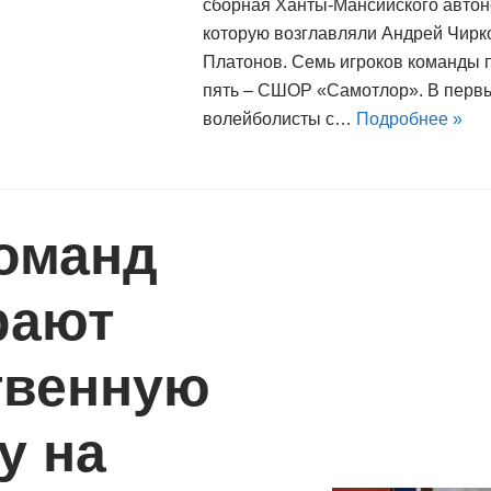
сборная Ханты-Мансийского автон
которую возглавляли Андрей Чирк
Платонов. Семь игроков команды
пять – СШОР «Самотлор». В первы
волейболисты с…
Подробнее »
команд
рают
твенную
у на