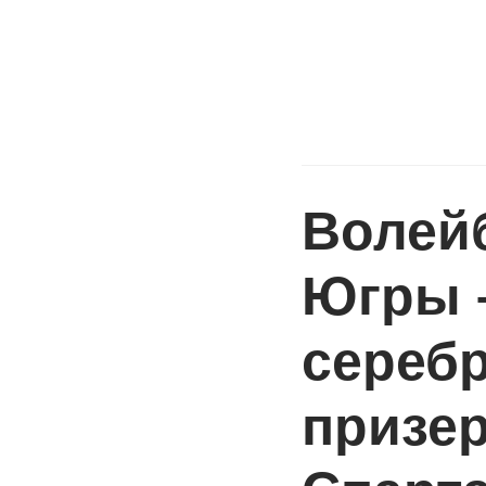
Волей
Югры 
сереб
призе