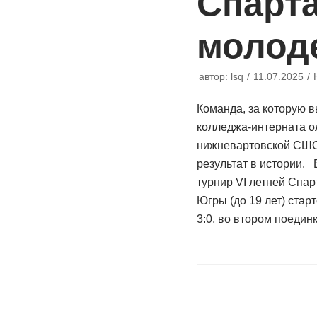
Спарт
молод
автор:
lsq
11.07.2025
Команда, за которую 
колледжа-интерната о
нижневартовской СШО
результат в истории.
турнир VI летней Спа
Югры (до 19 лет) стар
3:0, во втором поеди