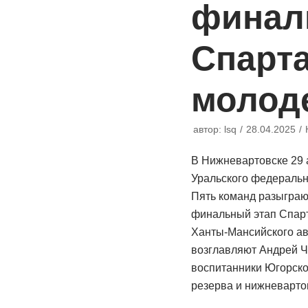
финал
Спарт
молод
автор:
lsq
28.04.2025
В Нижневартовске 29 
Уральского федерально
Пять команд разыграю
финальный этап Спар
Ханты-Мансийского ав
возглавляют Андрей Ч
воспитанники Югорско
резерва и нижневарт