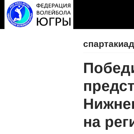
Перейти
к
содержимому
спартакиа
Побед
предст
Нижне
на ре