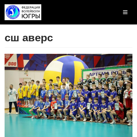
Перейти
к
содержимому
сш аверс